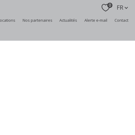
Langue
0
FR
locations
nos partenaires
actualités
alerte e-mail
contact