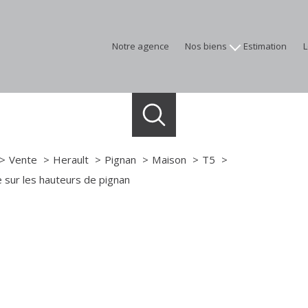
notre agence
nos biens
estimation
appartements
maisons
terrains
programmes neufs
immobilier professionnel
Vente
Herault
Pignan
Maison
T5
biens vendus
 sur les hauteurs de pignan