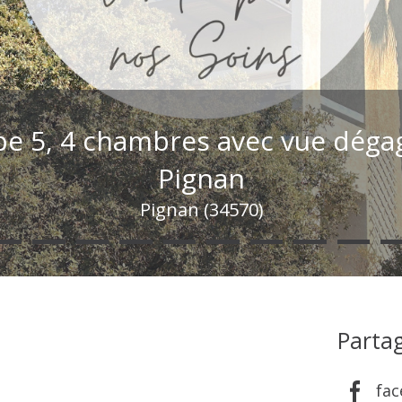
type 5, 4 chambres avec vue déga
Pignan
Pignan (34570)
Partag
fa