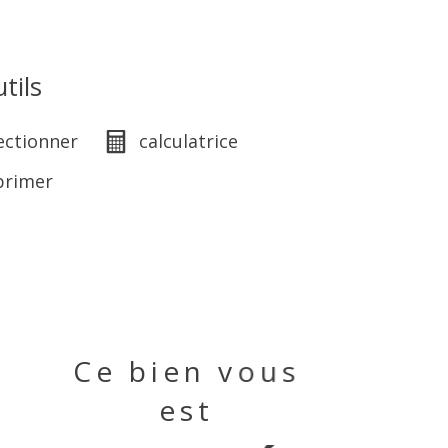
tils
ectionner
calculatrice
primer
Ce bien vous
est