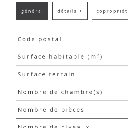
général
détails +
copropriét
Code postal
TRAD_PAMPERO_Caracteristique
Valeurs
Surface habitable (m²)
Surface terrain
Nombre de chambre(s)
Nombre de pièces
Nombre de niveaux