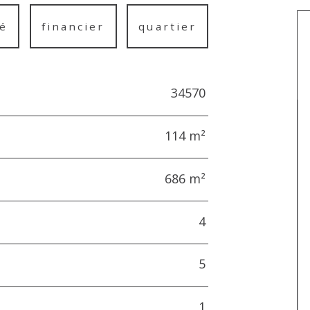
é
financier
quartier
34570
114 m²
686 m²
4
5
1