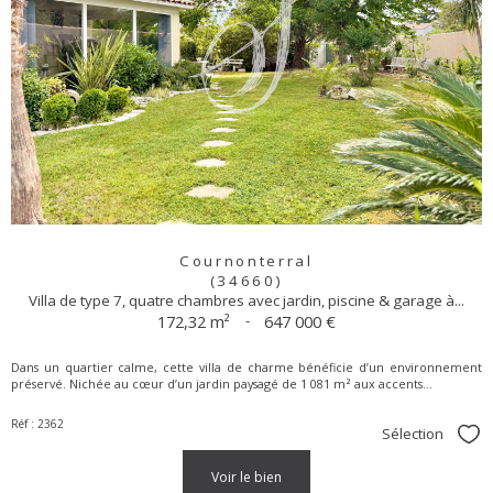
Cournonterral
(34660)
Villa de type 7, quatre chambres avec jardin, piscine & garage à...
172,32 m²
-
647 000 €
Dans un quartier calme, cette villa de charme bénéficie d’un environnement
préservé. Nichée au cœur d’un jardin paysagé de 1 081 m² aux accents...
Réf : 2362
Sélection
Sél
voir le bien