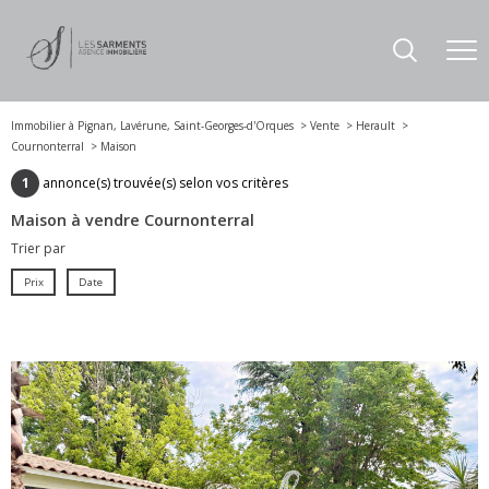
Immobilier à Pignan, Lavérune, Saint-Georges-d'Orques
Vente
Herault
Cournonterral
Maison
1
annonce(s) trouvée(s) selon vos critères
Maison à vendre Cournonterral
Trier par
Prix
Date