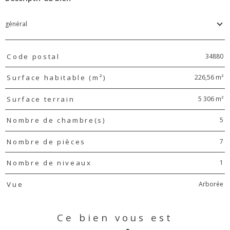
général
TRAD_PAMPERO_Caracteristique
Valeurs
34880
Code postal
226,56 m²
Surface habitable (m²)
5 306 m²
Surface terrain
5
Nombre de chambre(s)
7
Nombre de pièces
1
Nombre de niveaux
Arborée
Vue
Ce bien vous est