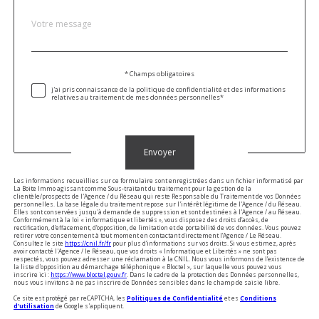
Message
Fieldset
*
par
défaut
Validation
* Champs obligatoires
j'ai pris connaissance de la politique de confidentialité et des informations
relatives au traitement de mes données personnelles*
Validation
Envoyer
Les informations recueillies sur ce formulaire sont enregistrées dans un fichier informatisé par
La Boite Immo agissant comme Sous-traitant du traitement pour la gestion de la
clientèle/prospects de l'Agence / du Réseau qui reste Responsable du Traitement de vos Données
personnelles. La base légale du traitement repose sur l'intérêt légitime de l'Agence / du Réseau.
Elles sont conservées jusqu'à demande de suppression et sont destinées à l'Agence / au Réseau.
Conformément à la loi « informatique et libertés », vous disposez des droits d’accès, de
rectification, d’effacement, d’opposition, de limitation et de portabilité de vos données. Vous pouvez
retirer votre consentement à tout moment en contactant directement l’Agence / Le Réseau.
Consultez le site
https://cnil.fr/fr
pour plus d’informations sur vos droits. Si vous estimez, après
avoir contacté l'Agence / le Réseau, que vos droits « Informatique et Libertés » ne sont pas
respectés, vous pouvez adresser une réclamation à la CNIL. Nous vous informons de l’existence de
la liste d'opposition au démarchage téléphonique « Bloctel », sur laquelle vous pouvez vous
inscrire ici :
https://www.bloctel.gouv.fr
. Dans le cadre de la protection des Données personnelles,
nous vous invitons à ne pas inscrire de Données sensibles dans le champ de saisie libre.
Ce site est protégé par reCAPTCHA, les
Politiques de Confidentialité
et es
Conditions
d'utilisation
de Google s'appliquent.