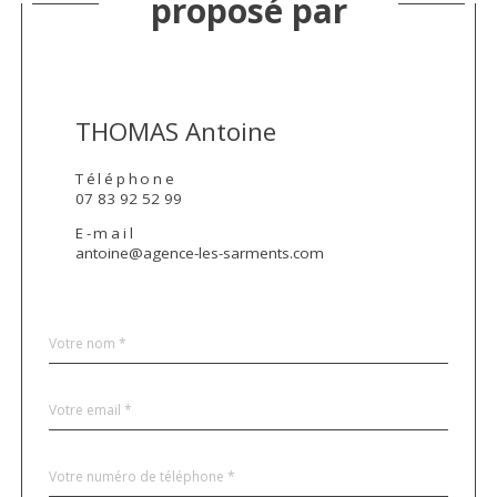
proposé par
THOMAS Antoine
Téléphone
07 83 92 52 99
E-mail
antoine@agence-les-sarments.com
Nom
Fieldset
*
par
défaut
email
*
Téléphone
*