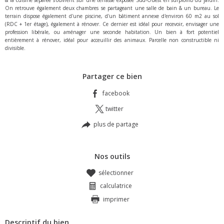
& la cuisine séparée s'ouvrent sur une terrasse exposée Sud-Ouest en surplomb du jardin.
On retrouve également deux chambres se partageant une salle de bain & un bureau. Le
terrain dispose également d'une piscine, d'un bâtiment annexe d'environ 60 m2 au sol
(RDC + 1er étage), également à rénover. Ce dernier est idéal pour recevoir, envisager une
profession libérale, ou aménager une seconde habitation. Un bien à fort potentiel
entièrement à rénover, idéal pour acceuillir des animaux. Parcelle non constructible ni
divisible.
Partager ce bien
facebook
twitter
plus de partage
Nos outils
sélectionner
calculatrice
imprimer
Descriptif du bien