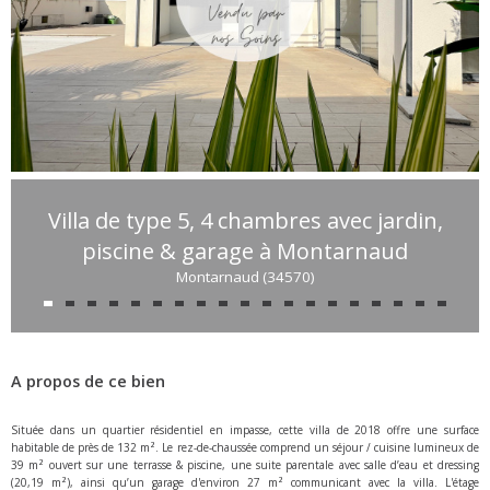
Villa de type 5, 4 chambres avec jardin,
piscine & garage à Montarnaud
Montarnaud (34570)
A propos de ce bien
Située dans un quartier résidentiel en impasse, cette villa de 2018 offre une surface
habitable de près de 132 m². Le rez-de-chaussée comprend un séjour / cuisine lumineux de
39 m² ouvert sur une terrasse & piscine, une suite parentale avec salle d’eau et dressing
(20,19 m²), ainsi qu’un garage d'environ 27 m² communicant avec la villa. L'étage