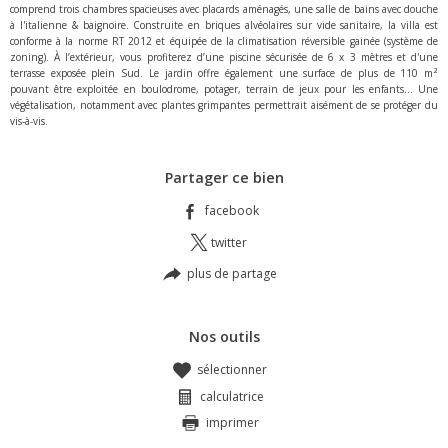
comprend trois chambres spacieuses avec placards aménagés, une salle de bains avec douche
à l'italienne & baignoire. Construite en briques alvéolaires sur vide sanitaire, la villa est
conforme à la norme RT 2012 et équipée de la climatisation réversible gainée (système de
zoning). À l’extérieur, vous profiterez d’une piscine sécurisée de 6 x 3 mètres et d'une
terrasse exposée plein Sud. Le jardin offre également une surface de plus de 110 m²
pouvant être exploitée en boulodrome, potager, terrain de jeux pour les enfants... Une
végétalisation, notamment avec plantes grimpantes permettrait aisément de se protéger du
vis-à-vis.
Partager ce bien
facebook
twitter
plus de partage
Nos outils
sélectionner
calculatrice
imprimer