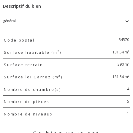
Descriptif du bien
général
TRAD_PAMPERO_Caracteristique
Valeurs
34570
Code postal
131,54 m²
Surface habitable (m²)
390 m²
Surface terrain
131,54 m²
Surface loi Carrez (m²)
4
Nombre de chambre(s)
5
Nombre de pièces
1
Nombre de niveaux