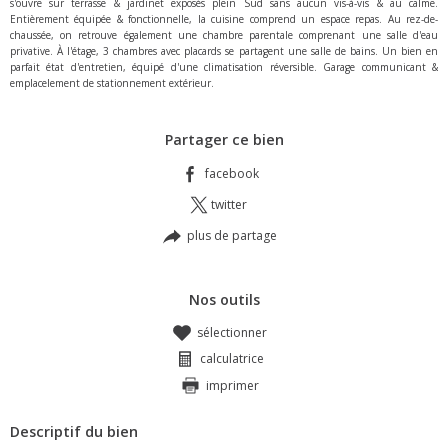
s'ouvre sur terrasse & jardinet exposés plein Sud sans aucun vis-à-vis & au calme.
Entièrement équipée & fonctionnelle, la cuisine comprend un espace repas. Au rez-de-
chaussée, on retrouve également une chambre parentale comprenant une salle d'eau
privative. À l'étage, 3 chambres avec placards se partagent une salle de bains. Un bien en
parfait état d'entretien, équipé d'une climatisation réversible. Garage communicant &
emplacelement de stationnement extérieur.
Partager ce bien
facebook
twitter
plus de partage
Nos outils
sélectionner
calculatrice
imprimer
Descriptif du bien