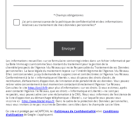
défaut
Validation
* Champs obligatoires
j'ai pris connaissance de la politique de confidentialité et des informations
relatives au traitement de mes données personnelles*
Validation
Envoyer
Les informations recueillies sur ce formulaire sont enregistrées dans un fichier informatisé par
La Boite Immo agissant comme Sous-traitant du traitement pour la gestion de la
clientèle/prospects de l'Agence / du Réseau qui reste Responsable du Traitement de vos Données
personnelles. La base légale du traitement repose sur l'intérêt légitime de l'Agence / du Réseau.
Elles sont conservées jusqu'à demande de suppression et sont destinées à l'Agence / au Réseau.
Conformément à la loi « informatique et libertés », vous disposez des droits d’accès, de
rectification, d’effacement, d’opposition, de limitation et de portabilité de vos données. Vous pouvez
retirer votre consentement à tout moment en contactant directement l’Agence / Le Réseau.
Consultez le site
https://cnil.fr/fr
pour plus d’informations sur vos droits. Si vous estimez, après
avoir contacté l'Agence / le Réseau, que vos droits « Informatique et Libertés » ne sont pas
respectés, vous pouvez adresser une réclamation à la CNIL. Nous vous informons de l’existence de
la liste d'opposition au démarchage téléphonique « Bloctel », sur laquelle vous pouvez vous
inscrire ici :
https://www.bloctel.gouv.fr
. Dans le cadre de la protection des Données personnelles,
nous vous invitons à ne pas inscrire de Données sensibles dans le champ de saisie libre.
Ce site est protégé par reCAPTCHA, les
Politiques de Confidentialité
et es
Conditions
d'utilisation
de Google s'appliquent.