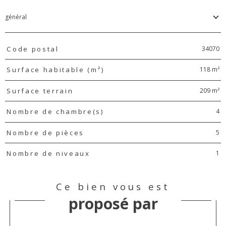
général
TRAD_PAMPERO_Caracteristique
Valeurs
34070
Code postal
118 m²
Surface habitable (m²)
209 m²
Surface terrain
4
Nombre de chambre(s)
5
Nombre de pièces
1
Nombre de niveaux
Ce bien vous est
proposé par