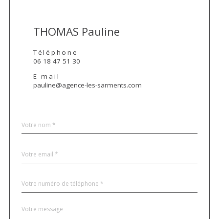
THOMAS Pauline
Téléphone
06 18 47 51 30
E-mail
pauline@agence-les-sarments.com
Nom
Fieldset
*
par
défaut
email
*
Téléphone
*
Message
Fieldset
*
par