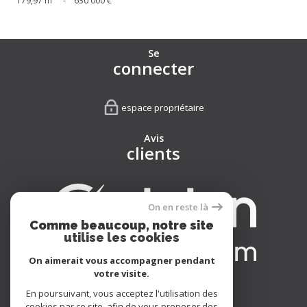
179,97 m²
-
630 000 €
Se
connecter
espace propriétaire
Avis
clients
On en reste là
Comme beaucoup, notre site
utilise les cookies
On aimerait vous accompagner pendant
votre visite.
Nous
En poursuivant, vous acceptez l'utilisation des
adhérons
cookies par ce site, afin de vous proposer des