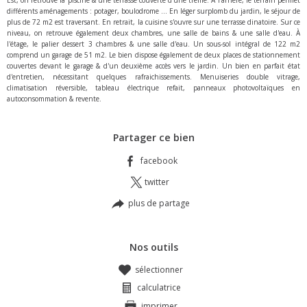
Est, on retrouve la piscine & une terrasse couverte d'une treille. À l'arrière, le terrain permet
différents aménagements : potager, boulodrome ... En léger surplomb du jardin, le séjour de
plus de 72 m2 est traversant. En retrait, la cuisine s'ouvre sur une terrasse dinatoire. Sur ce
niveau, on retrouve également deux chambres, une salle de bains & une salle d'eau. À
l'étage, le palier dessert 3 chambres & une salle d'eau. Un sous-sol intégral de 122 m2
comprend un garage de 51 m2. Le bien dispose également de deux places de stationnement
couvertes devant le garage & d'un deuxième accès vers le jardin. Un bien en parfait état
d'entretien, nécessitant quelques rafraichissements. Menuiseries double vitrage,
climatisation réversible, tableau électrique refait, panneaux photovoltaïques en
autoconsommation & revente.
Partager ce bien
facebook
twitter
plus de partage
Nos outils
sélectionner
calculatrice
imprimer