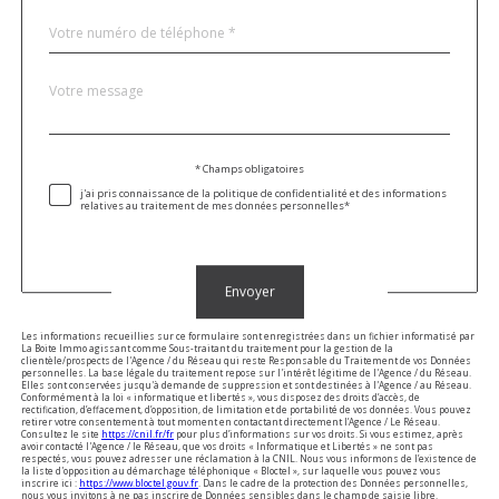
Téléphone
*
Message
Fieldset
*
par
défaut
Validation
* Champs obligatoires
j'ai pris connaissance de la politique de confidentialité et des informations
relatives au traitement de mes données personnelles*
Validation
Envoyer
Les informations recueillies sur ce formulaire sont enregistrées dans un fichier informatisé par
La Boite Immo agissant comme Sous-traitant du traitement pour la gestion de la
clientèle/prospects de l'Agence / du Réseau qui reste Responsable du Traitement de vos Données
personnelles. La base légale du traitement repose sur l'intérêt légitime de l'Agence / du Réseau.
Elles sont conservées jusqu'à demande de suppression et sont destinées à l'Agence / au Réseau.
Conformément à la loi « informatique et libertés », vous disposez des droits d’accès, de
rectification, d’effacement, d’opposition, de limitation et de portabilité de vos données. Vous pouvez
retirer votre consentement à tout moment en contactant directement l’Agence / Le Réseau.
Consultez le site
https://cnil.fr/fr
pour plus d’informations sur vos droits. Si vous estimez, après
avoir contacté l'Agence / le Réseau, que vos droits « Informatique et Libertés » ne sont pas
respectés, vous pouvez adresser une réclamation à la CNIL. Nous vous informons de l’existence de
la liste d'opposition au démarchage téléphonique « Bloctel », sur laquelle vous pouvez vous
inscrire ici :
https://www.bloctel.gouv.fr
. Dans le cadre de la protection des Données personnelles,
nous vous invitons à ne pas inscrire de Données sensibles dans le champ de saisie libre.