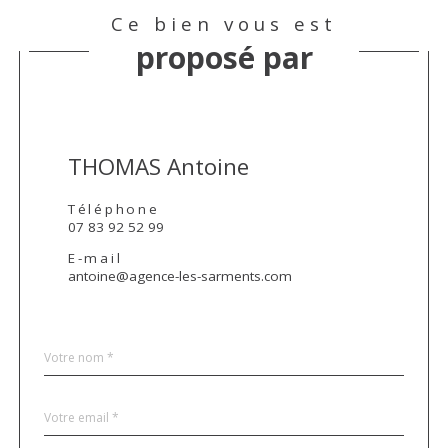
Ce bien vous est
proposé par
THOMAS Antoine
Téléphone
07 83 92 52 99
E-mail
antoine@agence-les-sarments.com
Nom
Fieldset
*
par
défaut
email
*