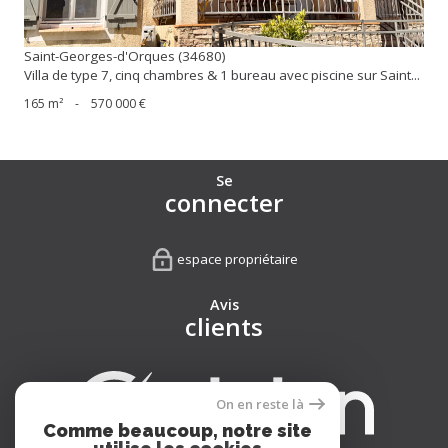
Saint-Georges-d'Orques (34680)
Villa de type 7, cinq chambres & 1 bureau avec piscine sur Saint...
165 m²
-
570 000 €
Se
connecter
espace propriétaire
Avis
clients
On en reste là
Comme beaucoup, notre site