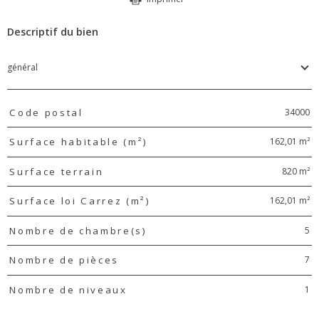
Descriptif du bien
général
TRAD_PAMPERO_Caracteristique
Valeurs
34000
Code postal
162,01 m²
Surface habitable (m²)
820 m²
Surface terrain
162,01 m²
Surface loi Carrez (m²)
5
Nombre de chambre(s)
7
Nombre de pièces
1
Nombre de niveaux