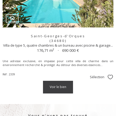
Saint-Georges-d'Orques
(34680)
Villa de type 5, quatre chambres & un bureau avec piscine & garage...
176,71 m²
-
690 000 €
Une adresse exclusive, en impasse pour cette villa de charme dans un
environnement recherché & protégé. Au détour des diverses essences...
Réf : 2339
Sélection
Sél
voir le bien
Vous n'avez pas trouvé