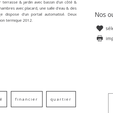
r terrasse & jardin avec bassin d'un côté &
 chambres avec placard, une salle d'eau & des
Nos ou
ge dispose d'un portail automatisé. Deux
tion termique 2012.
sél
im
é
financier
quartier