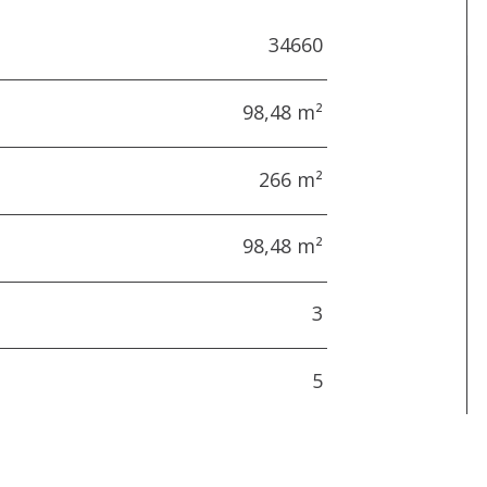
34660
98,48 m²
266 m²
98,48 m²
3
5