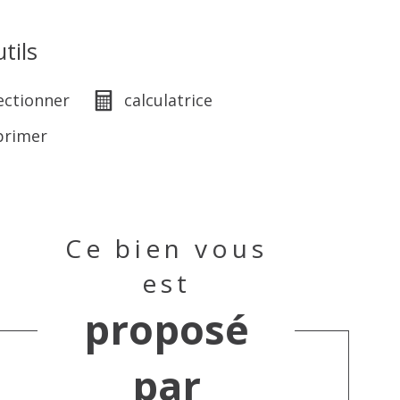
tils
ectionner
calculatrice
primer
Ce bien vous
est
proposé
par