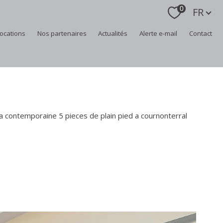
Langue
0
FR
locations
nos partenaires
actualités
alerte e-mail
contact
la contemporaine 5 pieces de plain pied a cournonterral