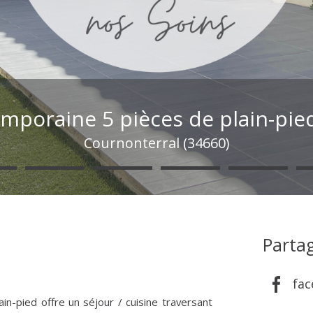
emporaine 5 pièces de plain-pie
Cournonterral (34660)
Partag
fa
in-pied offre un séjour / cuisine traversant