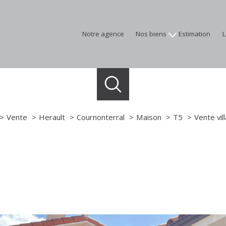
notre agence
nos biens
estimation
appartements
maisons
terrains
programmes neufs
immobilier professionnel
Vente
Herault
Cournonterral
Maison
T5
Vente vil
biens vendus