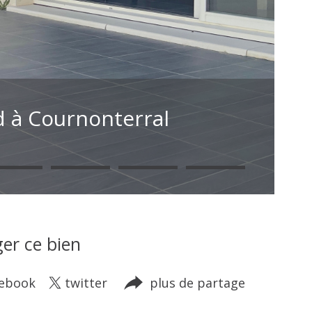
d à Cournonterral
er ce bien
cebook
twitter
plus de partage